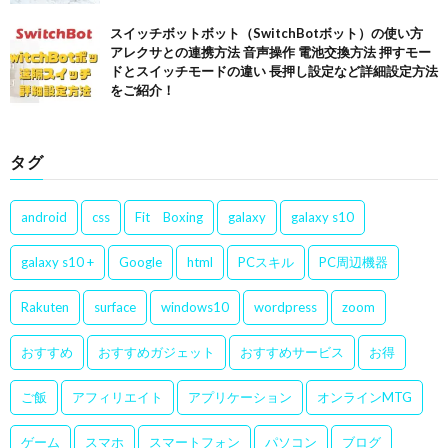
スイッチボットボット（SwitchBotボット）の使い方
アレクサとの連携方法 音声操作 電池交換方法 押すモー
ドとスイッチモードの違い 長押し設定など詳細設定方法
をご紹介！
タグ
android
css
Fit Boxing
galaxy
galaxy s10
galaxy s10 +
Google
html
PCスキル
PC周辺機器
Rakuten
surface
windows10
wordpress
zoom
おすすめ
おすすめガジェット
おすすめサービス
お得
ご飯
アフィリエイト
アプリケーション
オンラインMTG
ゲーム
スマホ
スマートフォン
パソコン
ブログ