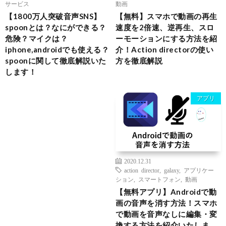
サービス
動画
【1800万人突破音声SNS】
【無料】スマホで動画の再生
spoonとは？なにができる？
速度を2倍速、逆再生、スロ
危険？マイクは？
ーモーションにする方法を紹
iphone,androidでも使える？
介！Action directorの使い
spoonに関して徹底解説いた
方を徹底解説
します！
アプリ
2020.12.31
action director
,
galaxy
,
アプリケー
ション
,
スマートフォン
,
動画
【無料アプリ】Androidで動
画の音声を消す方法！スマホ
で動画を音声なしに編集・変
換する方法を紹介いたしま