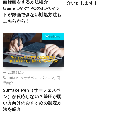
面録画をする方法紹介！
介いたします！
Game DVRでPCの3Dペイン
トが録画できない対処方法も
こちらから！
Windows
2020.11.15
surface
,
タッチペン
,
パソコン
,
商
品紹介
Surface Pen（サーフェスペ
ン）が反応しない？筆圧が弱
い方向けのおすすめの設定方
法を紹介