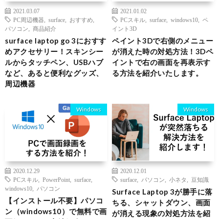
2021.03.07
2021.01.02
PC周辺機器
,
surface
,
おすすめ
,
PCスキル
,
surface
,
windows10
,
ペ
パソコン
,
商品紹介
イント3D
surface laptop go 3におすす
ペイント3Dで右側のメニュー
めアクセサリー！スキンシー
が消えた時の対処方法！3Dペ
ルからタッチペン、USBハブ
イントで右の画面を再表示す
など、あると便利なグッズ、
る方法を紹介いたします。
周辺機器
Windows
Windows
2020.12.29
2020.12.01
PCスキル
,
PowerPoint
,
surface
,
surface
,
パソコン
,
小ネタ
,
豆知識
windows10
,
パソコン
Surface Laptop 3が勝手に落
【インストール不要】パソコ
ちる、シャットダウン、画面
ン（windows10）で無料で画
が消える現象の対処方法を紹