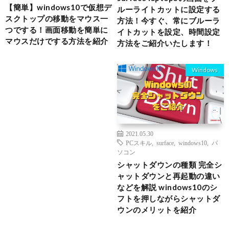
【簡単】windows10で仮想デ
ルーライトカットに設定する
スクトップの移動をマウス一
方法！今すぐ、常にブルーラ
つでする！画面移動を簡単に
イトカットを設定、時間設定
マウスだけでする方法を紹介
方法をご紹介いたします！
Windows
2021.05.30
PCスキル
,
surface
,
windows10
,
パ
ソコン
シャットダウンの種類 完全シ
ャットダウンと再起動の違い
などを解説 windows10のシ
フトを押しながらシャットダ
ウンのメリットを紹介