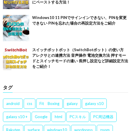
にペーストする方法！
Windows10 11 PINでサインインできない、PINを変更
できない PINを忘れた場合の再設定方法をご紹介
スイッチボットボット（SwitchBotボット）の使い方
アレクサとの連携方法 音声操作 電池交換方法 押すモー
ドとスイッチモードの違い 長押し設定など詳細設定方法
をご紹介！
タグ
android
css
Fit Boxing
galaxy
galaxy s10
galaxy s10 +
Google
html
PCスキル
PC周辺機器
Rakuten
surface
windows10
wordpress
zoom