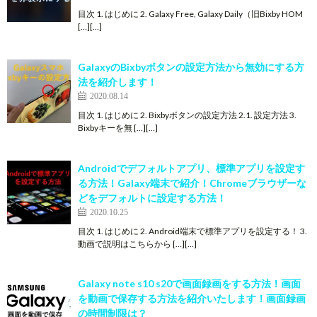
目次 1. はじめに 2. Galaxy Free, Galaxy Daily（旧Bixby HOM
[…][…]
GalaxyのBixbyボタンの設定方法から無効にする方
法を紹介します！
2020.08.14
目次 1. はじめに 2. Bixbyボタンの設定方法 2.1. 設定方法 3.
Bixbyキーを無 […][…]
Androidでデフォルトアプリ、標準アプリを設定す
る方法！Galaxy端末で紹介！Chromeブラウザーな
どをデフォルトに設定する方法！
2020.10.25
目次 1. はじめに 2. Android端末で標準アプリを設定する！ 3.
動画で説明はこちらから […][…]
Galaxy note s10 s20で画面録画をする方法！画面
を動画で保存する方法を紹介いたします！画面録画
の時間制限は？