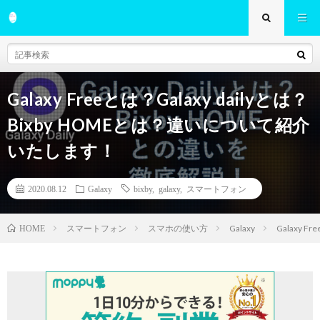
Galaxy Freeとは？Galaxy dailyとは？
Bixby HOMEとは？違いについて紹介
いたします！
2020.08.12
Galaxy
bixby
,
galaxy
,
スマートフォン
スマートフォン
スマホの使い方
Galaxy
Galaxy 
HOME