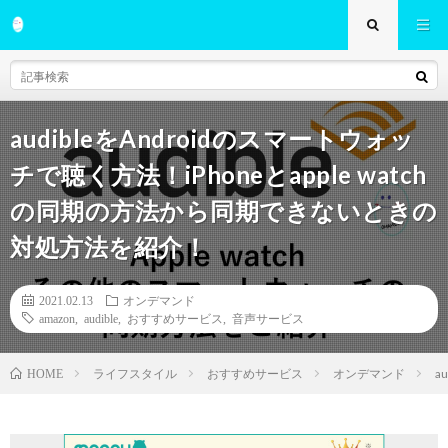
audibleをAndroidのスマートウォッ
チで聴く方法！iPhoneとapple watch
の同期の方法から同期できないときの
対処方法を紹介！
2021.02.13
オンデマンド
amazon
,
audible
,
おすすめサービス
,
音声サービス
ライフスタイル
おすすめサービス
オンデマンド
a
HOME