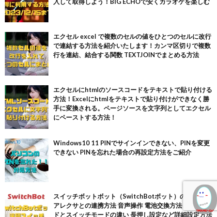
入して取得しよう！BIG ECHOで安くカラオケを楽しむ
エクセル excel で複数のセルの値をひとつのセルに改行
で連結する方法を紹介いたします！カンマ区切りで複数
行を連結、結合する関数 TEXTJOINでまとめる方法
エクセルにhtmlのソースコードをテキストで貼り付ける
方法！Excelにhtmlをテキストで貼り付けができなく勝
手に変換される。ページソースを文字列としてエクセル
にペーストする方法！
Windows10 11 PINでサインインできない、PINを変更
できない PINを忘れた場合の再設定方法をご紹介
スイッチボットボット（SwitchBotボット）の使い方
アレクサとの連携方法 音声操作 電池交換方法 押すモー
ドとスイッチモードの違い 長押し設定など詳細設定方法