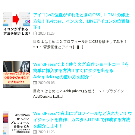
アイコンの位置がずれるときのCSS、HTMLの修正
方法！Twitter、インスタ、LINEアイコンの位置修
正！
2020.11.23
目次 1. はじめに 2. プロフィール用にCSSを修正してみる！
2.1. 1. 背景画像とアイコ […][…]
WordPressでよく使うタグ,自作ショートコードを
簡単に挿入する方法！すぐにタグを出せる
Addquicktagの使い方を紹介！
2020.09.06
目次 1. はじめに 2. AddQuicktagを使う！ 2.1. プラグイン
AddQuickta […][…]
WordPressで右上にプロフィールなど入れたい！ウ
ィジェットを自作、カスタムHTMLで作成する方法
を紹介します！
2020.11.23