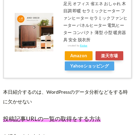
足元 オフィス 省エネ おしゃれ 木
目調 即暖 セラミックヒーター フ
ァンヒーター セラミックファンヒ
ーター パネルヒーター 電気ヒー
ター コンパクト 薄型 小型 暖房器
具 安全 脱衣所
created by
Rinker
Amazon
楽天市場
Yahooショッピング
本日紹介するのは、WordPressのデータ分析などをする時
に欠かせない
投稿記事URLの一覧の取得をする方法