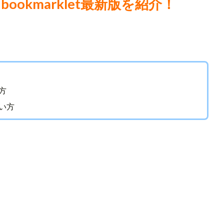
okmarklet最新版を紹介！
方
い方