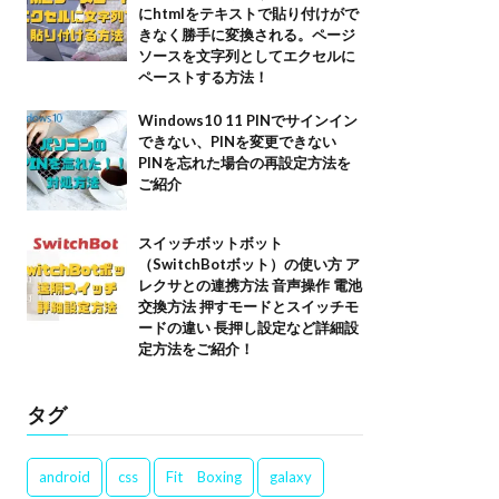
にhtmlをテキストで貼り付けがで
きなく勝手に変換される。ページ
ソースを文字列としてエクセルに
ペーストする方法！
Windows10 11 PINでサインイン
できない、PINを変更できない
PINを忘れた場合の再設定方法を
ご紹介
スイッチボットボット
（SwitchBotボット）の使い方 ア
レクサとの連携方法 音声操作 電池
交換方法 押すモードとスイッチモ
ードの違い 長押し設定など詳細設
定方法をご紹介！
タグ
android
css
Fit Boxing
galaxy