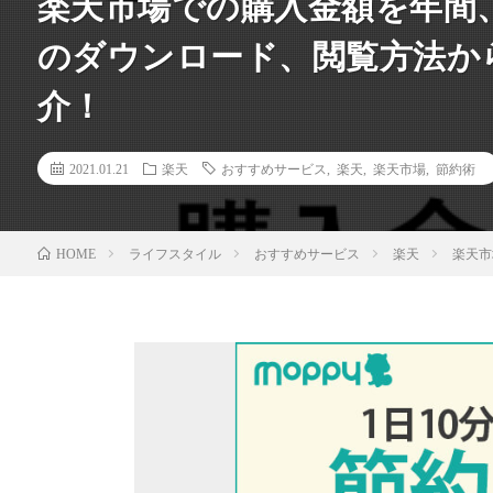
楽天市場での購入金額を年間
のダウンロード、閲覧方法か
介！
2021.01.21
楽天
おすすめサービス
,
楽天
,
楽天市場
,
節約術
ライフスタイル
おすすめサービス
楽天
楽天市
HOME