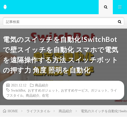
電気のスイッチを自動化!SwitchBot
で壁スイッチを自動化 スマホで電気
を遠隔操作する方法 スイッチボット
の押す力 角度 照明を自動化
2021.12.12
商品紹介
SwitchBot
,
おすすめガジェット
,
おすすめサービス
,
ガジェット
,
ライ
フスタイル
,
商品紹介
,
在宅
ライフスタイル
商品紹介
電気のスイッチを自動化!Swi
HOME