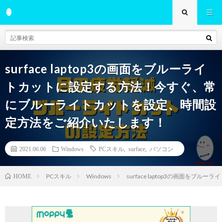
surface laptop3の画面をブルーライ
トカットに設定する方法！今すぐ、常
にブルーライトカットを設定、時間設
定方法をご紹介いたします！
2021.06.06
Windows
PCスキル
,
surface
,
パソコン
PCスキル
Windows
surface laptop3の画面
HOME