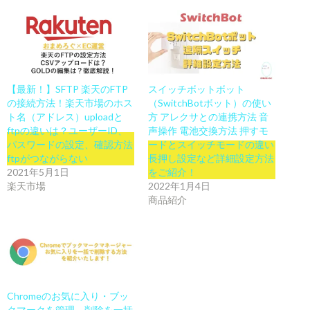
【最新！】SFTP 楽天のFTP
スイッチボットボット
の接続方法！楽天市場のホス
（SwitchBotボット）の使い
ト名（アドレス）uploadと
方 アレクサとの連携方法 音
ftpの違いは？ユーザーID、
声操作 電池交換方法 押すモ
パスワードの設定、確認方法
ードとスイッチモードの違い
ftpがつながらない
長押し設定など詳細設定方法
2021年5月1日
をご紹介！
楽天市場
2022年1月4日
商品紹介
Chromeのお気に入り・ブッ
クマークを管理、削除を一括