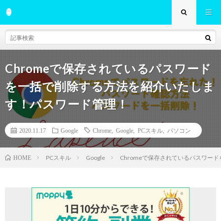
Chromeで保存されているパスワード
を一括で削除する方法を紹介いたしま
す！パスワード管理！
2020.11.17
Google
Chrome
,
Google
,
PCスキル
,
パソコン
PCスキル
Google
Chromeで保存されているパスワ
HOME