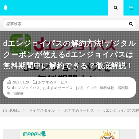
dエンジョイパスの解約方法!デジタル
クーポンが使えるdエンジョイパスは
無料期間中に解約できる？徹底解説！
2021.01.29
おすすめサービス
dエンジョイパス
,
おすすめサービス
,
お得
,
ドコモ
,
無料体験
,
福利厚
生
,
節約術
ライフスタイル
おすすめサービス
dエンジョイパスの
HOME