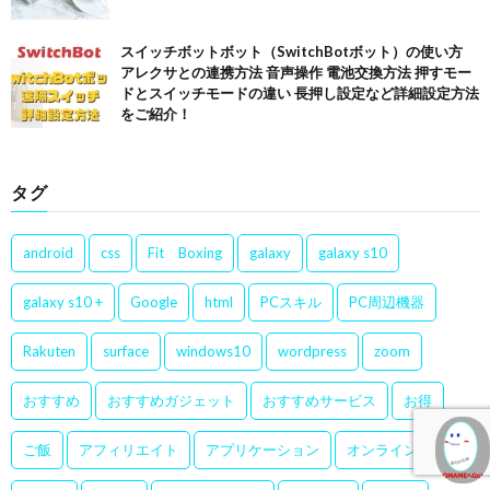
スイッチボットボット（SwitchBotボット）の使い方
アレクサとの連携方法 音声操作 電池交換方法 押すモー
ドとスイッチモードの違い 長押し設定など詳細設定方法
をご紹介！
タグ
android
css
Fit Boxing
galaxy
galaxy s10
galaxy s10 +
Google
html
PCスキル
PC周辺機器
Rakuten
surface
windows10
wordpress
zoom
おすすめ
おすすめガジェット
おすすめサービス
お得
ご飯
アフィリエイト
アプリケーション
オンラインMTG