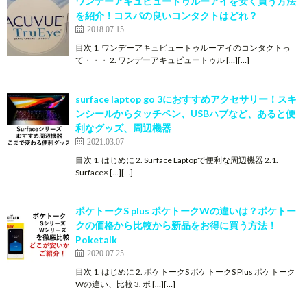
ワンデーアキュビュートゥルーアイを安く買う方法
を紹介！コスパの良いコンタクトはどれ？
2018.07.15
目次 1. ワンデーアキュビュートゥルーアイのコンタクトっ
て・・・ 2. ワンデーアキュビュートゥル […][…]
surface laptop go 3におすすめアクセサリー！スキ
ンシールからタッチペン、USBハブなど、あると便
利なグッズ、周辺機器
2021.03.07
目次 1. はじめに 2. Surface Laptopで便利な周辺機器 2.1.
Surface× […][…]
ポケトークS plus ポケトークWの違いは？ポケトー
クの価格から比較から新品をお得に買う方法！
Poketalk
2020.07.25
目次 1. はじめに 2. ポケトークS ポケトークS Plus ポケトーク
Wの違い、比較 3. ポ […][…]