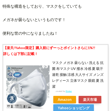
特殊な構造をしており、マスクをしていても
メガネが曇らないというものです！
便利な世の中になりましたね！
マスク メガネ 曇らない 洗える 抗
菌 布マスク UV 撥水 冷感 夏 吸汗
速乾 接触 涼感 大人サイズ メンズ
レディース 立体マスク 眼鏡 夏 洗
濯
created by
Rinker
Amazon
楽天市場
Yahooショッピング