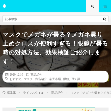
マスクでメガネが曇る？メガネ曇り
止めクロスが便利すぎる！眼鏡が曇る
時の対処方法、効果検証ご紹介しま
す！
2020.12.16
商品紹介
おすすめ
,
マスク
,
商品紹介
,
楽天市場
,
眼鏡
,
豆知識
ライフスタイル
商品紹介
マスクでメガネが曇る？メガ
HOME